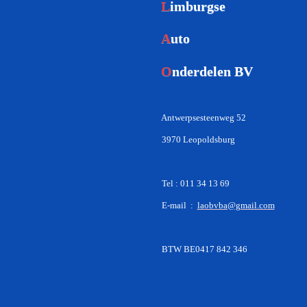
L
imburgse
A
uto
O
nderdelen BV
Antwerpsesteenweg 52
3970 Leopoldsburg
Tel : 011 34 13 69
E-mail :
laobvba@gmail.com
BTW BE0417 842 346