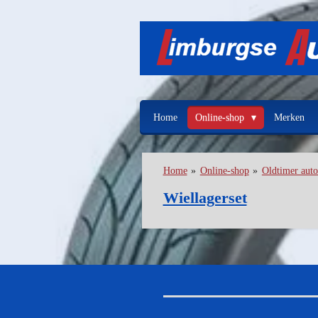
Ga
direct
naar
de
hoofdinhoud
Home
Online-shop
Merken
Home
»
Online-shop
»
Oldtimer auto
Wiellagerset