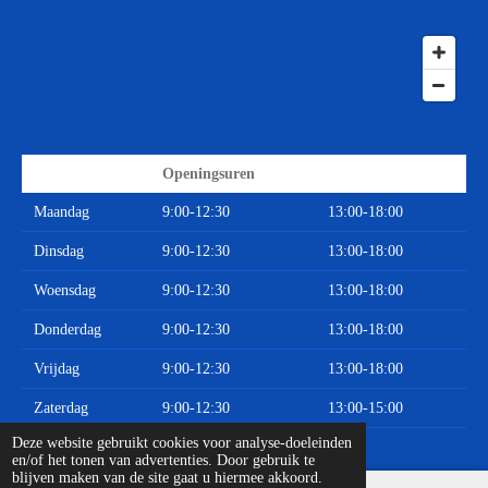
Openingsuren
Maandag
9:00-12:30
13:00-18:00
Dinsdag
9:00-12:30
13:00-18:00
Woensdag
9:00-12:30
13:00-18:00
Donderdag
9:00-12:30
13:00-18:00
Vrijdag
9:00-12:30
13:00-18:00
Zaterdag
9:00-12:30
13:00-15:00
© 2020 - 2026 Limburgse Auto Onderdelen
Deze website gebruikt cookies voor analyse-doeleinden
en/of het tonen van advertenties. Door gebruik te
blijven maken van de site gaat u hiermee akkoord.