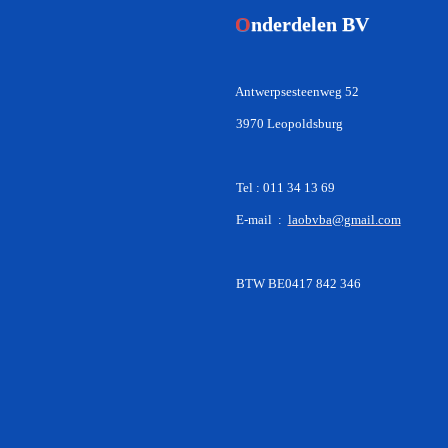
O
nderdelen BV
Antwerpsesteenweg 52
3970 Leopoldsburg
Tel : 011 34 13 69
E-mail :
laobvba@gmail.com
BTW BE0417 842 346