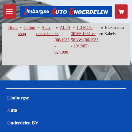
Ga
direct
naar
de
Home
»
Online-
»
Auto-
»
ALFA
»
1.3 MOT.
»
Elektronica
hoofdinhoud
shop
onderdelen
33
30168 1351 cc
en Kabels
(06/1983
58 kW (06/1983
-
- 10/1985)
02/1990)
L
imburgse
A
uto
O
nderdelen BV