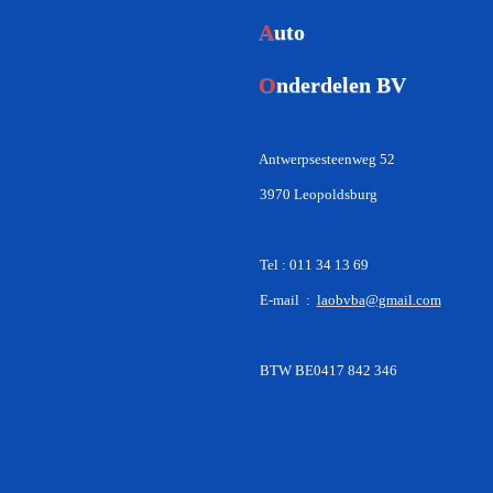
A
uto
O
nderdelen BV
Antwerpsesteenweg 52
3970 Leopoldsburg
Tel : 011 34 13 69
E-mail :
laobvba@gmail.com
BTW BE0417 842 346