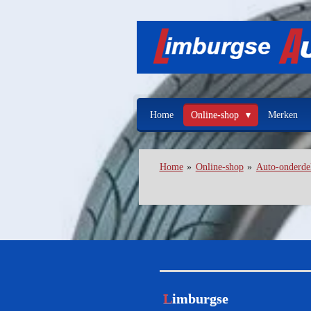
Ga
direct
naar
de
hoofdinhoud
Home
Online-shop
Merken
Home
»
Online-shop
»
Auto-onderde
L
imburgse