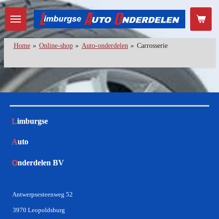
Ga
direct
naar
de
Home
»
Online-shop
»
Auto-onderdelen
»
Carrosserie
hoofdinhoud
L
imburgse
A
uto
O
nderdelen BV
Antwerpsesteenweg 52
3970 Leopoldsburg