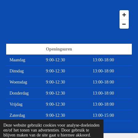
Openingsuren
Maandag
9:00-12:30
13:00-18:00
Dinsdag
9:00-12:30
13:00-18:00
Woensdag
9:00-12:30
13:00-18:00
Donderdag
9:00-12:30
13:00-18:00
Vrijdag
9:00-12:30
13:00-18:00
Zaterdag
9:00-12:30
13:00-15:00
© 2020 - 2026 Limburgse Auto Onderdelen
Deze website gebruikt cookies voor analyse-doeleinden
en/of het tonen van advertenties. Door gebruik te
blijven maken van de site gaat u hiermee akkoord.