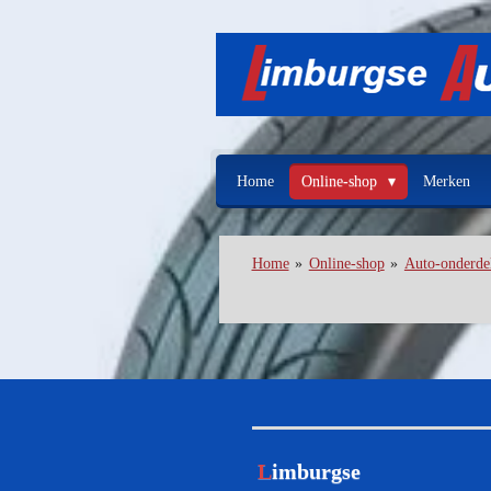
Ga
direct
naar
de
hoofdinhoud
Home
Online-shop
Merken
Home
»
Online-shop
»
Auto-onderde
L
imburgse