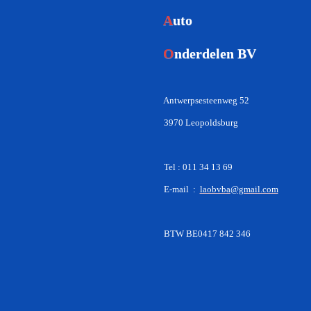
A
uto
O
nderdelen BV
Antwerpsesteenweg 52
3970 Leopoldsburg
Tel : 011 34 13 69
E-mail :
laobvba@gmail.com
BTW BE0417 842 346