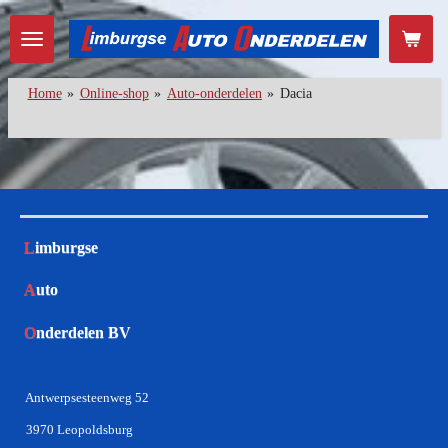
Ga
direct
naar
de
Home
»
Online-shop
»
Auto-onderdelen
»
Dacia
hoofdinhoud
L
imburgse
A
uto
O
nderdelen BV
Antwerpsesteenweg 52
3970 Leopoldsburg