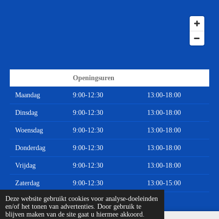
Openingsuren
Maandag
9:00-12:30
13:00-18:00
Dinsdag
9:00-12:30
13:00-18:00
Woensdag
9:00-12:30
13:00-18:00
Donderdag
9:00-12:30
13:00-18:00
Vrijdag
9:00-12:30
13:00-18:00
Zaterdag
9:00-12:30
13:00-15:00
© 2020 - 2026 Limburgse Auto Onderdelen
Deze website gebruikt cookies voor analyse-doeleinden
en/of het tonen van advertenties. Door gebruik te
blijven maken van de site gaat u hiermee akkoord.