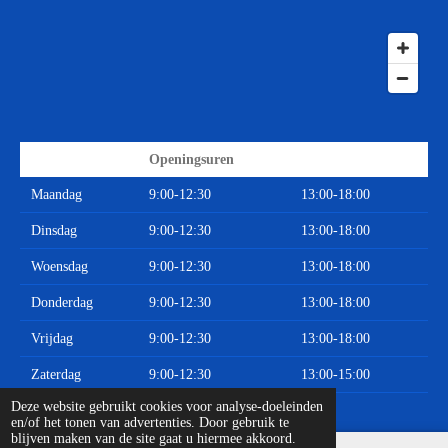
Openingsuren
Maandag
9:00-12:30
13:00-18:00
Dinsdag
9:00-12:30
13:00-18:00
Woensdag
9:00-12:30
13:00-18:00
Donderdag
9:00-12:30
13:00-18:00
Vrijdag
9:00-12:30
13:00-18:00
Zaterdag
9:00-12:30
13:00-15:00
© 2020 - 2026 Limburgse Auto Onderdelen
Deze website gebruikt cookies voor analyse-doeleinden
en/of het tonen van advertenties. Door gebruik te
blijven maken van de site gaat u hiermee akkoord.