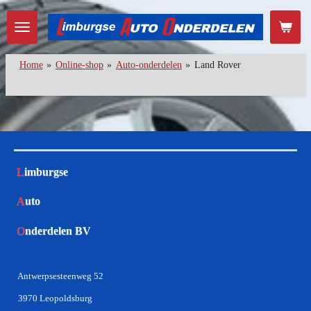
Ga
direct
naar
de
Home
»
Online-shop
»
Auto-onderdelen
»
Land Rover
hoofdinhoud
L
imburgse
A
uto
O
nderdelen BV
Antwerpsesteenweg 52
3970 Leopoldsburg