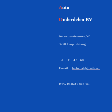
A
uto
O
nderdelen BV
Antwerpsesteenweg 52
3970 Leopoldsburg
Tel : 011 34 13 69
E-mail :
laobvba@gmail.com
BTW BE0417 842 346