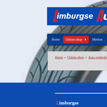
Ga
direct
naar
de
hoofdinhoud
Home
Online-shop
Merken
Home
»
Online-shop
»
Auto-onderde
L
imburgse