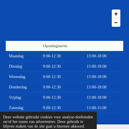
Openingsuren
Maandag
9:00-12:30
13:00-18:00
Dinsdag
9:00-12:30
13:00-18:00
Woensdag
9:00-12:30
13:00-18:00
Donderdag
9:00-12:30
13:00-18:00
Vrijdag
9:00-12:30
13:00-18:00
Zaterdag
9:00-12:30
13:00-15:00
© 2020 - 2026 Limburgse Auto Onderdelen
Deze website gebruikt cookies voor analyse-doeleinden
en/of het tonen van advertenties. Door gebruik te
blijven maken van de site gaat u hiermee akkoord.