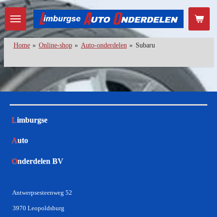
Ga
direct
naar
de
Home
»
Online-shop
»
Auto-onderdelen
»
Subaru
hoofdinhoud
L
imburgse
A
uto
O
nderdelen BV
Antwerpsesteenweg 52
3970 Leopoldsburg