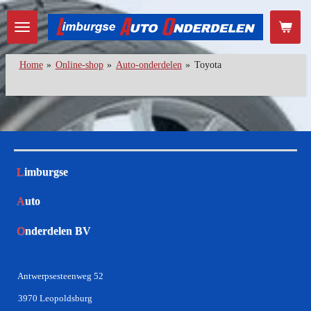
Ga
direct
naar
de
Home
»
Online-shop
»
Auto-onderdelen
»
Toyota
hoofdinhoud
L
imburgse
A
uto
O
nderdelen BV
Antwerpsesteenweg 52
3970 Leopoldsburg