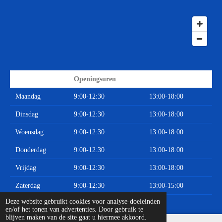
Openingsuren
Maandag
9:00-12:30
13:00-18:00
Dinsdag
9:00-12:30
13:00-18:00
Woensdag
9:00-12:30
13:00-18:00
Donderdag
9:00-12:30
13:00-18:00
Vrijdag
9:00-12:30
13:00-18:00
Zaterdag
9:00-12:30
13:00-15:00
© 2020 - 2026 Limburgse Auto Onderdelen
Deze website gebruikt cookies voor analyse-doeleinden
en/of het tonen van advertenties. Door gebruik te
blijven maken van de site gaat u hiermee akkoord.