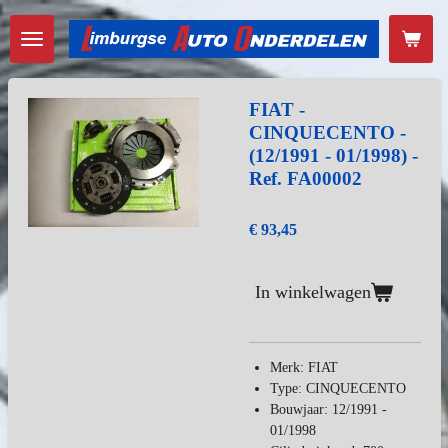
Ga
direct
naar
de
hoofdinhoud
FIAT -
CINQUECENTO -
(12/1991 - 01/1998) -
Ref. FA00002
€ 93,45
In winkelwagen
Merk: FIAT
Type: CINQUECENTO
Bouwjaar: 12/1991 -
01/1998