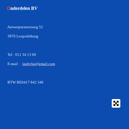
O
nderdelen BV
Antwerpsesteenweg 52
3970 Leopoldsburg
Tel : 011 34 13 69
E-mail :
laobvba@gmail.com
BTW BE0417 842 346