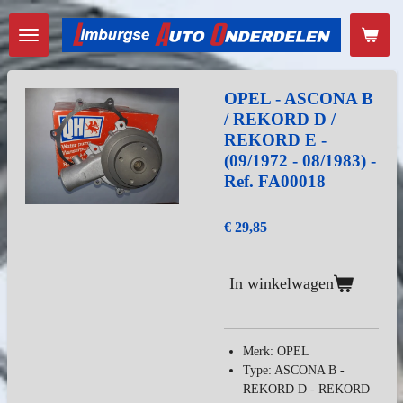
Ga
direct
naar
de
hoofdinhoud
OPEL - ASCONA B
/ REKORD D /
REKORD E -
(09/1972 - 08/1983) -
Ref. FA00018
€ 29,85
In winkelwagen
Merk: OPEL
Type: ASCONA B -
REKORD D - REKORD