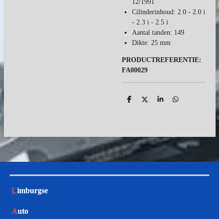
12/1991
Cilinderinhoud: 2.0 - 2.0 i
- 2.3 i - 2.5 i
Aantal tanden: 149
Dikte: 25 mm
PRODUCTREFERENTIE:
FA00029
D
D
S
D
e
e
h
e
l
e
a
l
e
l
r
e
n
e
n
L
imburgse
A
uto