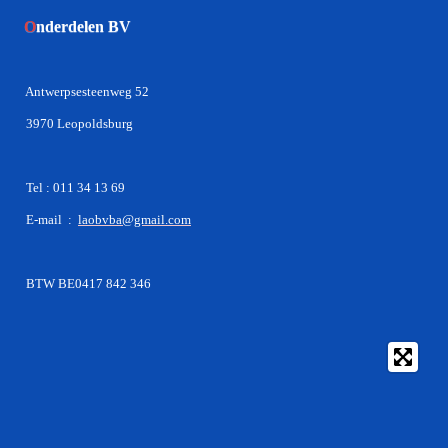
O
nderdelen BV
Antwerpsesteenweg 52
3970 Leopoldsburg
Tel : 011 34 13 69
E-mail :
laobvba@gmail.com
BTW BE0417 842 346