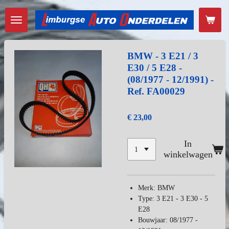
Ga
direct
naar
de
hoofdinhoud
BMW - 3 E21 / 3
E30 / 5 E28 -
(08/1977 - 12/1991) -
Ref. FA00029
€ 23,00
In
winkelwagen
Merk: BMW
Type: 3 E21 - 3 E30 - 5
E28
Bouwjaar: 08/1977 -