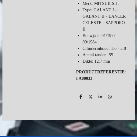
Merk: MITSUBISHI
Type: GALANT I -
GALANT II - LANCER
CELESTE - SAPPORO
II
Bouwjaar: 01/1977 -
09/1984
Cilinderinhoud: 1.6 - 2.0
Aantal tanden: 55
Dikte: 12.7 mm
PRODUCTREFERENTIE:
FA00033
D
D
S
D
e
e
h
e
l
e
a
l
e
l
r
e
n
e
n