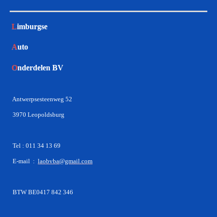
L
imburgse
A
uto
O
nderdelen BV
Antwerpsesteenweg 52
3970 Leopoldsburg
Tel : 011 34 13 69
E-mail :
laobvba@gmail.com
BTW BE0417 842 346