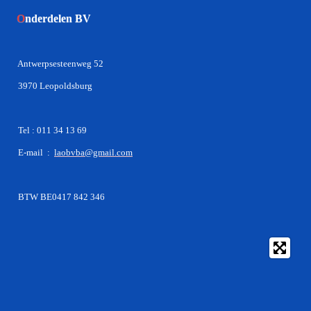
O
nderdelen BV
Antwerpsesteenweg 52
3970 Leopoldsburg
Tel : 011 34 13 69
E-mail :
laobvba@gmail.com
BTW BE0417 842 346