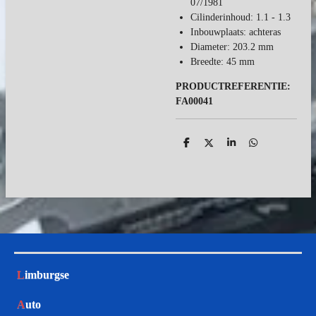
07/1981
Cilinderinhoud: 1.1 - 1.3
Inbouwplaats: achteras
Diameter: 203.2 mm
Breedte: 45 mm
PRODUCTREFERENTIE:
FA00041
D
D
S
D
e
e
h
e
l
e
a
l
e
l
r
e
n
e
n
L
imburgse
A
uto