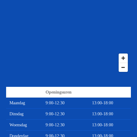
Openingsuren
Maandag
9:00-12:30
13:00-18:00
Dinsdag
9:00-12:30
13:00-18:00
Woensdag
9:00-12:30
13:00-18:00
Donderdag
9:00-12:30
13:00-18:00