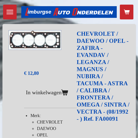
Ga
direct
naar
de
hoofdinhoud
CHEVROLET /
DAEWOO / OPEL -
ZAFIRA -
EVANDAV /
LEGANZA /
MAGNUS /
€ 12,80
NUBIRA /
TACUMA - ASTRA
/ CALIBRA /
In winkelwagen
FRONTERA /
OMEGA / SINTRA /
VECTRA - (08/1992
Merk:
- ) Ref. FA00091
CHEVROLET
DAEWOO
OPEL