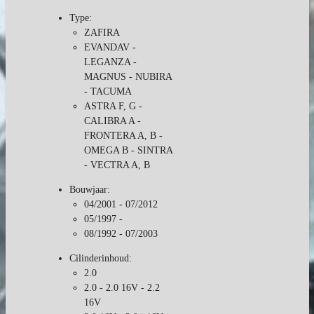
Type:
ZAFIRA
EVANDAV -
LEGANZA -
MAGNUS - NUBIRA
- TACUMA
ASTRA F, G -
CALIBRA A -
FRONTERA A, B -
OMEGA B - SINTRA
- VECTRA A, B
Bouwjaar:
04/2001 - 07/2012
05/1997 -
08/1992 - 07/2003
Cilinderinhoud:
2.0
2.0 - 2.0 16V - 2.2
16V