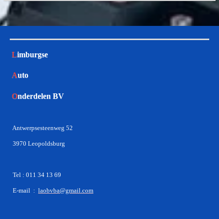
L
imburgse
A
uto
O
nderdelen BV
Antwerpsesteenweg 52
3970 Leopoldsburg
Tel : 011 34 13 69
E-mail :
laobvba@gmail.com