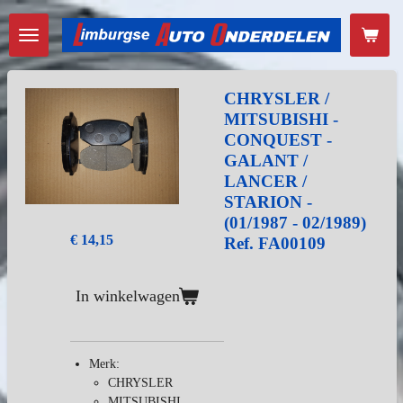
Ga
direct
naar
de
hoofdinhoud
CHRYSLER /
MITSUBISHI -
CONQUEST -
GALANT /
LANCER /
STARION -
(01/1987 - 02/1989)
€ 14,15
Ref. FA00109
In winkelwagen
Merk:
CHRYSLER
MITSUBISHI