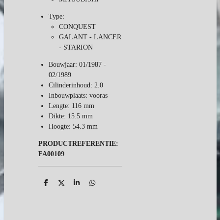
Type:
CONQUEST
GALANT - LANCER
- STARION
Bouwjaar: 01/1987 -
02/1989
Cilinderinhoud: 2.0
Inbouwplaats: vooras
Lengte: 116 mm
Dikte: 15.5 mm
Hoogte: 54.3 mm
PRODUCTREFERENTIE:
FA00109
D
D
S
D
e
e
h
e
l
e
a
l
e
l
r
e
n
e
n