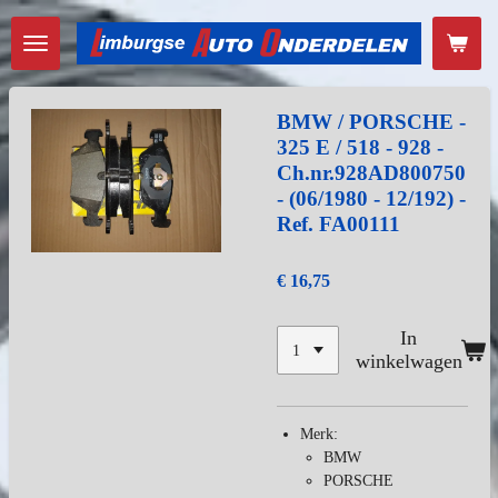
Ga
direct
naar
de
hoofdinhoud
BMW / PORSCHE -
325 E / 518 - 928 -
Ch.nr.928AD800750
- (06/1980 - 12/192) -
Ref. FA00111
€ 16,75
In
winkelwagen
Merk:
BMW
PORSCHE