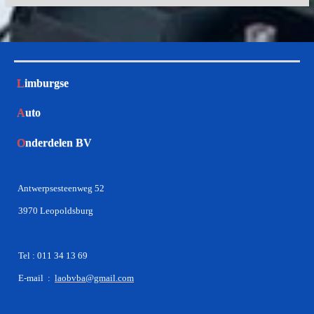
L
imburgse
A
uto
O
nderdelen BV
Antwerpsesteenweg 52
3970 Leopoldsburg
Tel : 011 34 13 69
E-mail :
laobvba@gmail.com