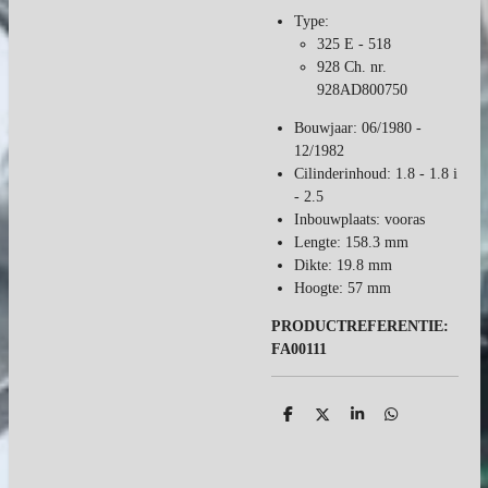
Type:
325 E - 518
928 Ch. nr.
928AD800750
Bouwjaar: 06/1980 -
12/1982
Cilinderinhoud: 1.8 - 1.8 i
- 2.5
Inbouwplaats: vooras
Lengte: 158.3 mm
Dikte: 19.8 mm
Hoogte: 57 mm
PRODUCTREFERENTIE:
FA00111
D
D
S
D
e
e
h
e
l
e
a
l
e
l
r
e
n
e
n