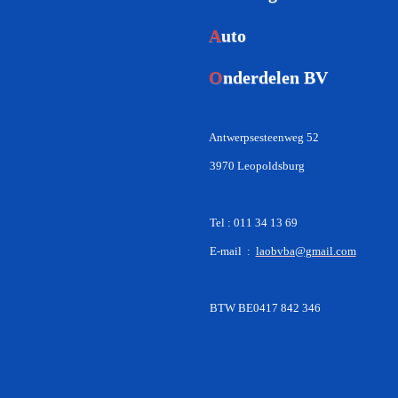
A
uto
O
nderdelen BV
Antwerpsesteenweg 52
3970 Leopoldsburg
Tel : 011 34 13 69
E-mail :
laobvba@gmail.com
BTW BE0417 842 346