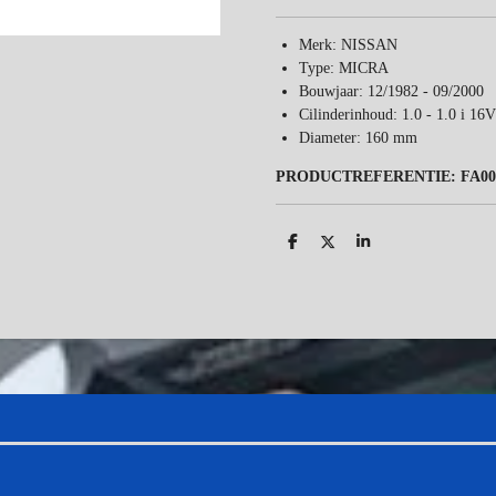
Merk: NISSAN
Type: MICRA
Bouwjaar: 12/1982 - 09/2000
Cilinderinhoud: 1.0 - 1.0 i 16V
Diameter: 160 mm
PRODUCTREFERENTIE: FA00
D
D
S
e
e
h
l
e
a
e
l
r
n
e