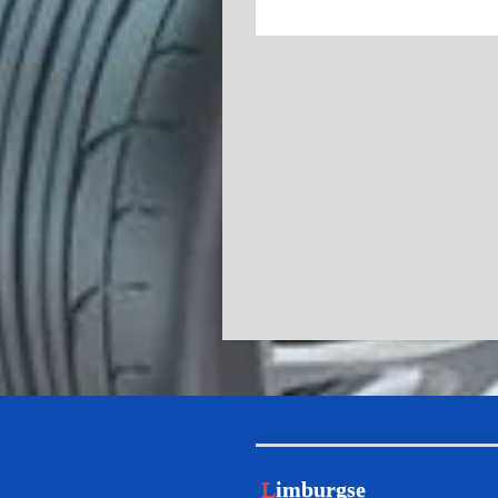
L
imburgse