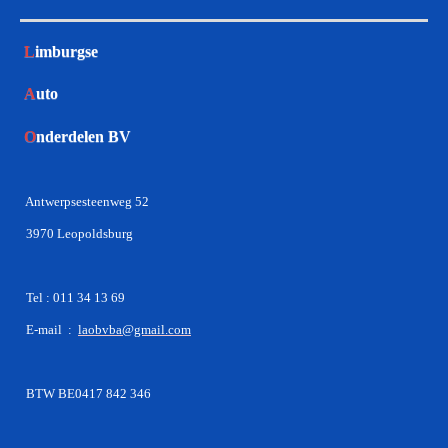
L
imburgse
A
uto
O
nderdelen BV
Antwerpsesteenweg 52
3970 Leopoldsburg
Tel : 011 34 13 69
E-mail :
laobvba@gmail.com
BTW BE0417 842 346