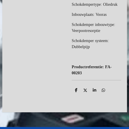
Schokdempertype: Oliedruk
Inbouwplaats: Vooras
Schokdemper inbouwtype:
Veerpootresorptie
Schokdemper systeem:
Dubbelpijp
Productreferentie:
FA-
00203
D
D
S
D
e
e
h
e
l
e
a
l
e
l
r
e
n
e
n