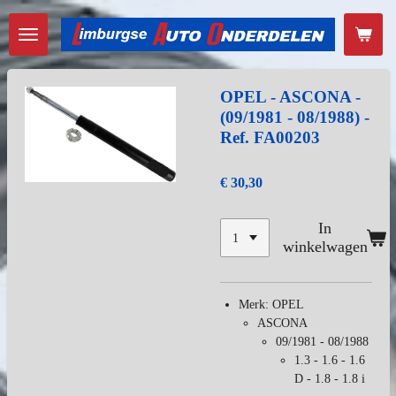
Ga
direct
naar
de
hoofdinhoud
OPEL - ASCONA -
(09/1981 - 08/1988) -
Ref. FA00203
€ 30,30
In
winkelwagen
Merk: OPEL
ASCONA
09/1981 - 08/1988
1.3 - 1.6 - 1.6
D - 1.8 - 1.8 i