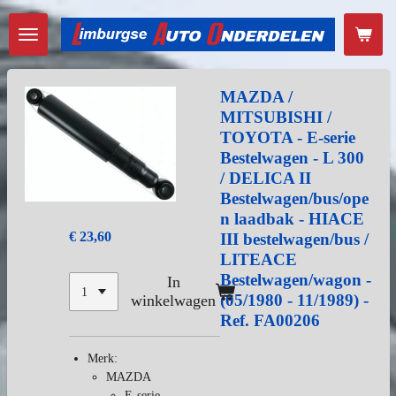
Ga
direct
naar
de
hoofdinhoud
MAZDA /
MITSUBISHI /
TOYOTA - E-serie
Bestelwagen - L 300
/ DELICA II
Bestelwagen/bus/ope
n laadbak - HIACE
€ 23,60
III bestelwagen/bus /
LITEACE
Bestelwagen/wagon -
In
(05/1980 - 11/1989) -
winkelwagen
Ref. FA00206
Merk:
MAZDA
E-serie