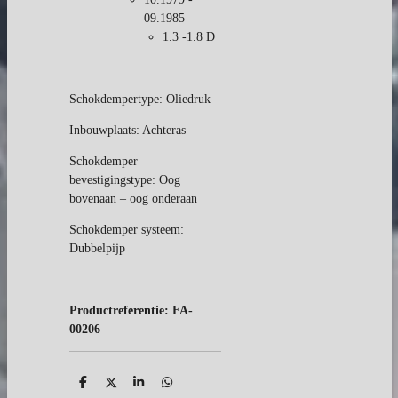
09.1985
1.3 -1.8 D
Schokdempertype: Oliedruk
Inbouwplaats: Achteras
Schokdemper
bevestigingstype: Oog
bovenaan – oog onderaan
Schokdemper systeem:
Dubbelpijp
Productreferentie:
FA-
00206
D
D
S
D