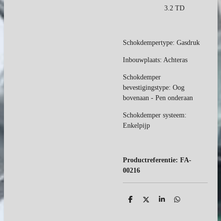
3.2 TD
Schokdempertype:
Gasdruk
Inbouwplaats: Achteras
Schokdemper
bevestigingstype:
Oog
bovenaan -
Pen onderaan
Schokdemper systeem:
Enkelpijp
Productreferentie:
FA-
00216
D
D
S
D
e
e
h
e
l
e
a
l