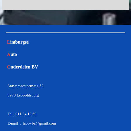
e
l
r
e
n
e
n
L
imburgse
A
uto
O
nderdelen BV
Antwerpsesteenweg 52
3970 Leopoldsburg
Tel : 011 34 13 69
E-mail :
laobvba@gmail.com