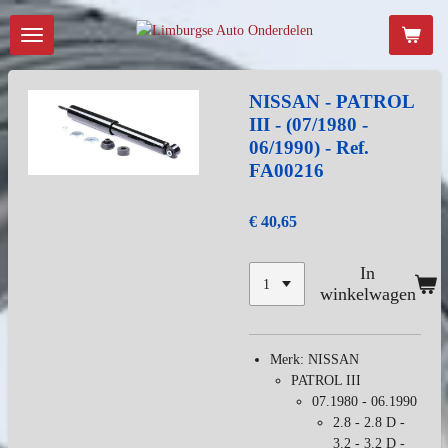
Ga
direct
naar
de
NISSAN - PATROL
hoofdinhoud
III - (07/1980 -
06/1990) - Ref.
FA00216
€ 40,65
In
winkelwagen
Merk: NISSAN
PATROL III
07.1980 - 06.1990
2.8 - 2.8 D -
3.2 - 3.2 D -