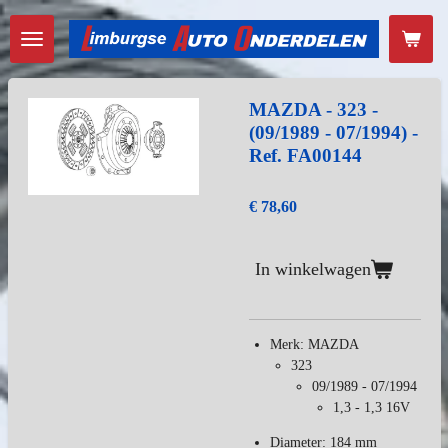
Ga
direct
naar
de
hoofdinhoud
MAZDA - 323 -
(09/1989 - 07/1994) -
Ref. FA00144
€ 78,60
In winkelwagen
Merk: MAZDA
323
09/1989 - 07/1994
1,3 - 1,3 16V
Diameter: 184 mm