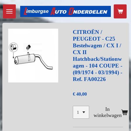
Ga
direct
naar
de
hoofdinhoud
CITROËN /
PEUGEOT - C25
Bestelwagen / CX I /
CX II
Hatchback/Stationw
agen - 104 COUPE -
(09/1974 - 03/1994) -
Ref. FA00226
€ 40,00
In
winkelwagen