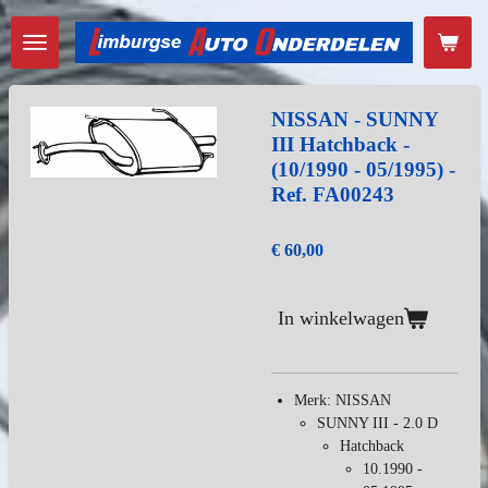
Ga
direct
naar
de
hoofdinhoud
NISSAN - SUNNY
III Hatchback -
(10/1990 - 05/1995) -
Ref. FA00243
€ 60,00
In winkelwagen
Merk: NISSAN
SUNNY III - 2.0 D
Hatchback
10.1990 -