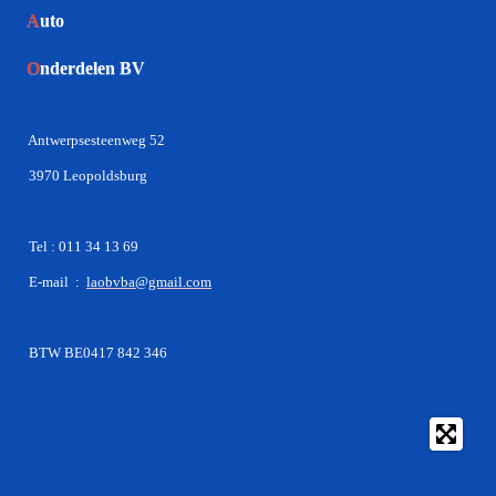
A
uto
O
nderdelen BV
Antwerpsesteenweg 52
3970 Leopoldsburg
Tel : 011 34 13 69
E-mail :
laobvba@gmail.com
BTW BE0417 842 346