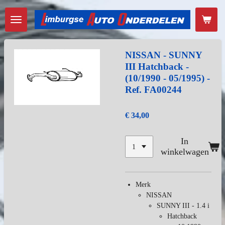
Ga
direct
naar
de
hoofdinhoud
NISSAN - SUNNY
III Hatchback -
(10/1990 - 05/1995) -
Ref. FA00244
€ 34,00
In
winkelwagen
Merk
NISSAN
SUNNY III - 1.4 i
Hatchback