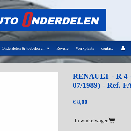
Onderdelen & toebehoren
Revisie
Werkplaats
contact
RENAULT - R 4 - 
07/1989) - Ref. F
€ 8,00
In winkelwagen