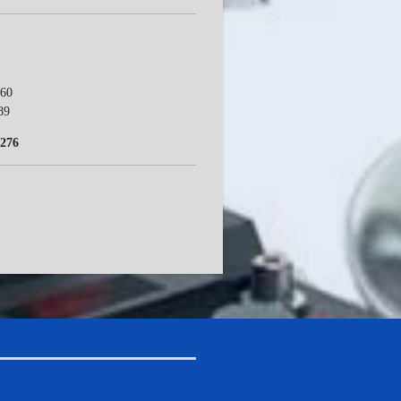
60
89
276