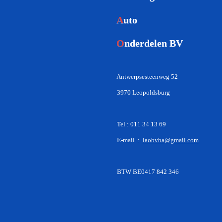
A
uto
O
nderdelen BV
Antwerpsesteenweg 52
3970 Leopoldsburg
Tel : 011 34 13 69
E-mail :
laobvba@gmail.com
BTW BE0417 842 346