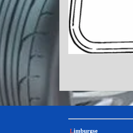
L
imburgse