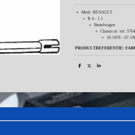
Merk: RENAULT
R 4 - 1.1
Bestelwagen
Chassis nr. tot
:
3764
10.1976 - 07.19
PRODUCTREFERENTIE: FA00
D
D
S
e
e
h
l
e
a
e
l
r
n
e