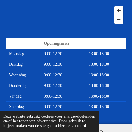
Openingsuren
Maandag
9:00-12:30
13:00-18:00
Dinsdag
9:00-12:30
13:00-18:00
Woensdag
9:00-12:30
13:00-18:00
Donderdag
9:00-12:30
13:00-18:00
Vrijdag
9:00-12:30
13:00-18:00
Zaterdag
9:00-12:30
13:00-15:00
© 2020 - 2026 Limburgse Auto Onderdelen
Deze website gebruikt cookies voor analyse-doeleinden
en/of het tonen van advertenties. Door gebruik te
blijven maken van de site gaat u hiermee akkoord.