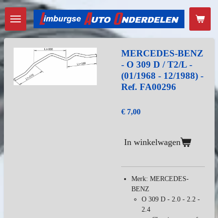
Ga
direct
naar
de
hoofdinhoud
MERCEDES-BENZ
- O 309 D / T2/L -
(01/1968 - 12/1988) -
Ref. FA00296
€ 7,00
In winkelwagen
Merk: MERCEDES-
BENZ
O 309 D - 2.0 - 2.2 -
2.4