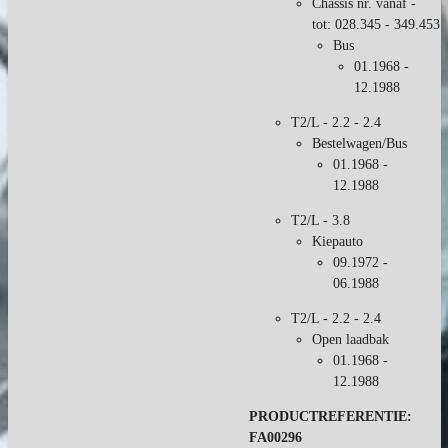
Chassis nr. vanaf -
tot
:
028.345
-
349.453
Bus
01.1968 -
12.1988
T2/L - 2.2 - 2.4
Bestelwagen/Bus
01.1968 -
12.1988
T2/L - 3.8
Kiepauto
09.1972 -
06.1988
T2/L - 2.2 - 2.4
Open laadbak
01.1968 -
12.1988
PRODUCTREFERENTIE:
FA00296