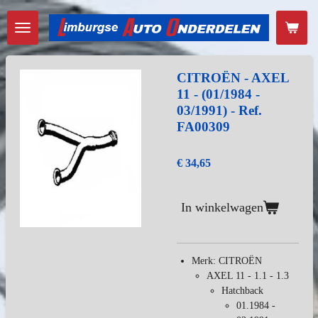
Ga
direct
naar
de
hoofdinhoud
CITROËN - AXEL
11 - (01/1984 -
03/1991) - Ref.
FA00309
€ 34,65
In winkelwagen
Merk: CITROËN
AXEL 11 - 1.1 - 1.3
Hatchback
01.1984 -