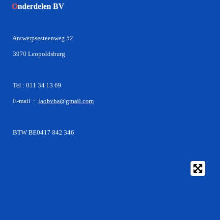
O
nderdelen BV
Antwerpsesteenweg 52
3970 Leopoldsburg
Tel : 011 34 13 69
E-mail :
laobvba@gmail.com
BTW BE0417 842 346