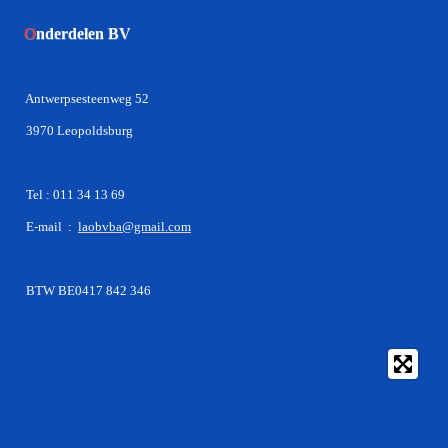
O
nderdelen BV
Antwerpsesteenweg 52
3970 Leopoldsburg
Tel : 011 34 13 69
E-mail :
laobvba@gmail.com
BTW BE0417 842 346