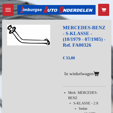
Ga
direct
naar
de
hoofdinhoud
MERCEDES-BENZ
- S-KLASSE -
(10/1979 - 07/1985) -
Ref. FA00326
€ 33,80
In winkelwagen
Merk: MERCEDES-
BENZ
S-KLASSE - 2.8
Sedan