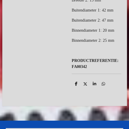
Breedte 2: 15 mm
Buitendiameter 1: 42 mm
Buitendiameter 2: 47 mm
Binnendiameter 1: 20 mm
Binnendiameter 2: 25 mm
PRODUCTREFERENTIE:
FA00342
D
D
S
D
e
e
h
e
l
e
a
l
e
l
r
e
n
e
n