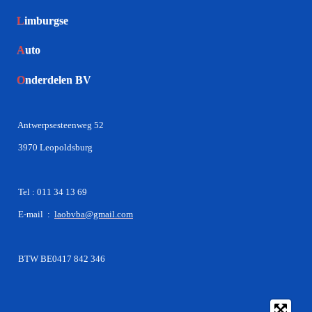
L
imburgse
A
uto
O
nderdelen BV
Antwerpsesteenweg 52
3970 Leopoldsburg
Tel : 011 34 13 69
E-mail :
laobvba@gmail.com
BTW BE0417 842 346