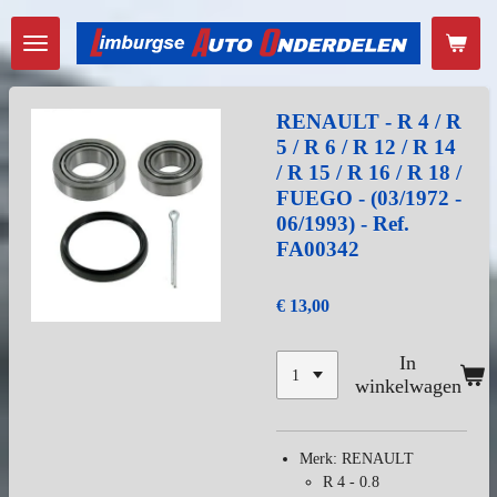
Ga
direct
naar
de
hoofdinhoud
RENAULT - R 4 / R
5 / R 6 / R 12 / R 14
/ R 15 / R 16 / R 18 /
FUEGO - (03/1972 -
06/1993) - Ref.
FA00342
€ 13,00
In
winkelwagen
Merk: RENAULT
R 4 - 0.8