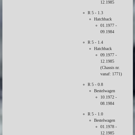
12.1985
R 5 - 1.3
Hatchback
01.1977 -
09.1984
R 5 - 1.4
Hatchback
09.1977 -
12.1985
(Chassis nr.
vanaf: 1771)
R 5 - 0.8
Bestelwagen
10.1972 -
08.1984
R 5 - 1.0
Bestelwagen
01.1978 -
12.1985