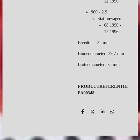
12.1996
960 - 2.9
Stationwagen
08.1990 -
12.1996
Breedte 2:
22 mm
Binnendiameter:
39,7 mm
Buitendiameter:
73 mm
PRODUCTREFERENTIE:
FA00348
D
D
S
D
e
e
h
e
l
e
a
l
e
l
r
e
n
e
n