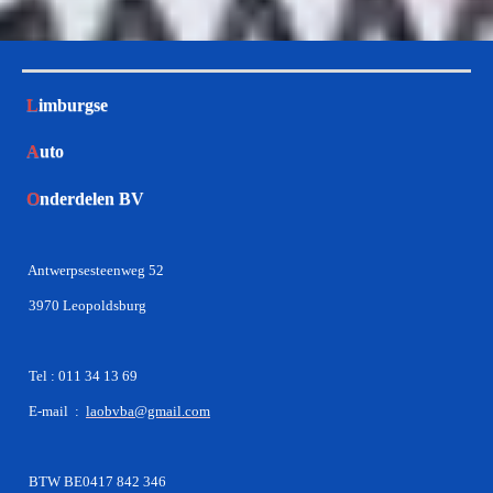
L
imburgse
A
uto
O
nderdelen BV
Antwerpsesteenweg 52
3970 Leopoldsburg
Tel : 011 34 13 69
E-mail :
laobvba@gmail.com
BTW BE0417 842 346