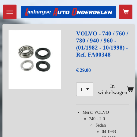
Ga
direct
naar
de
hoofdinhoud
VOLVO - 740 / 760 /
780 / 940 / 960 -
(01/1982 - 10/1998) -
Ref. FA00348
€ 29,00
In
winkelwagen
Merk: VOLVO
740 - 2.0
Sedan
04.1983 -